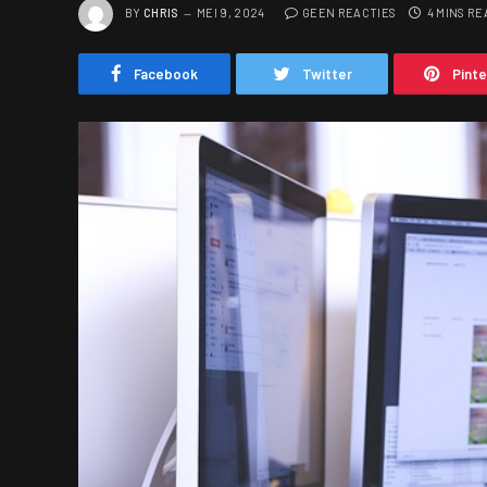
BY
CHRIS
MEI 9, 2024
GEEN REACTIES
4 MINS RE
Facebook
Twitter
Pint