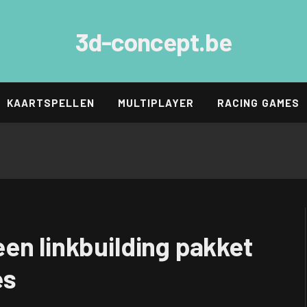
3d-concept.be
KAARTSPELLEN
MULTIPLAYER
RACING GAMES
en linkbuilding pakket
es